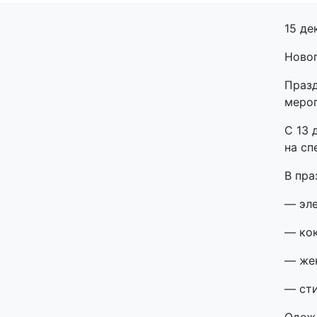
15 де
Новог
Празд
меро
С 13 
на сп
В пра
— эле
— ко
— жен
— ст