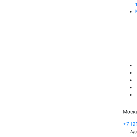
Москв
+7 (9
Ад