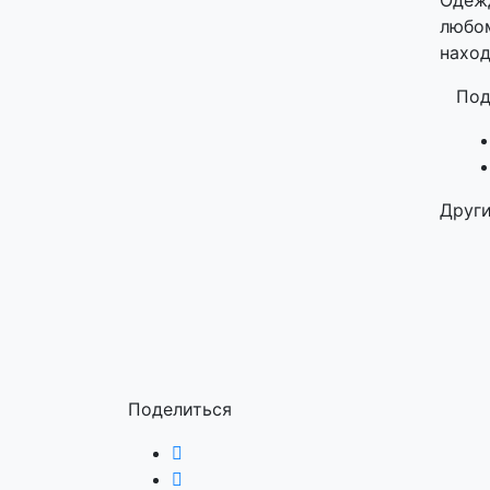
Одежд
любом
наход
Под
Други
Поделиться