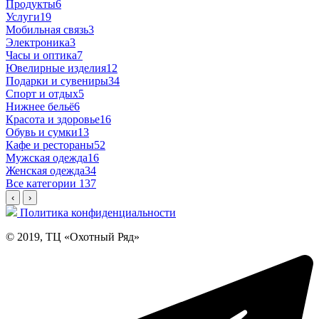
Продукты
6
Услуги
19
Мобильная связь
3
Электроника
3
Часы и оптика
7
Ювелирные изделия
12
Подарки и сувениры
34
Спорт и отдых
5
Нижнее бельё
6
Красота и здоровье
16
Обувь и сумки
13
Кафе и рестораны
52
Мужская одежда
16
Женская одежда
34
Все категории
137
‹
›
Политика конфиденциальности
© 2019, ТЦ «Охотный Ряд»