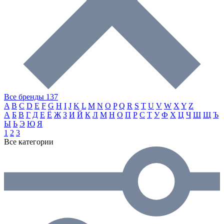
Все бренды
137
A
B
C
D
E
F
G
H
I
J
K
L
M
N
O
P
Q
R
S
T
U
V
W
X
Y
Z
А
Б
В
Г
Д
Е
Ё
Ж
З
И
Й
К
Л
М
Н
О
П
Р
С
Т
У
Ф
Х
Ц
Ч
Ш
Щ
Ъ
Ы
Ь
Э
Ю
Я
1
2
3
Все категории