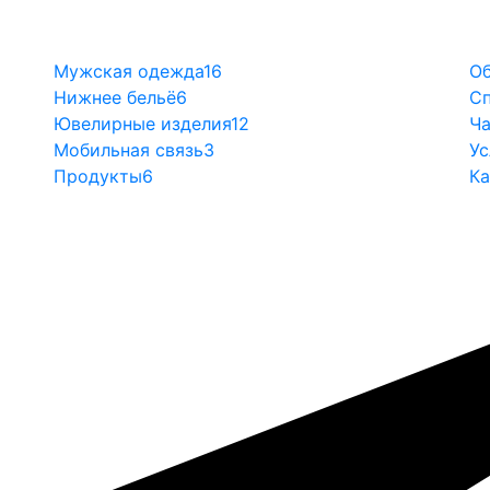
Мужская одежда
16
Об
Нижнее бельё
6
Сп
Ювелирные изделия
12
Ча
Мобильная связь
3
Ус
Продукты
6
Ка