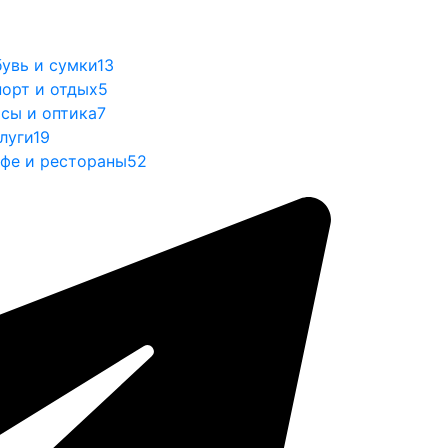
увь и сумки
13
орт и отдых
5
сы и оптика
7
луги
19
фе и рестораны
52