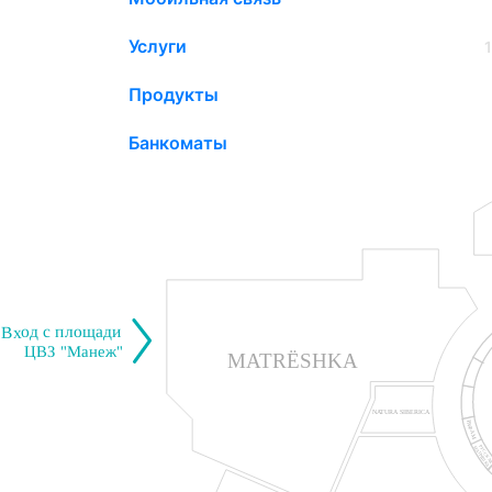
Услуги
Продукты
Банкоматы
Вход с площади
ЦВЗ "Манеж"
MATRЁSHKA
NATURA SIBERICA
РАФАМ
РУССК
МАТРЁШКА