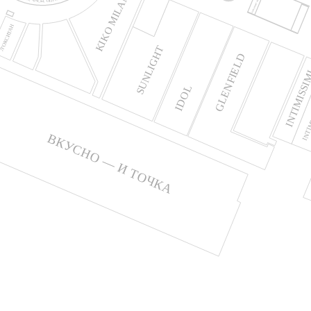
KIKO MILANO
РУССКИЕ СУВЕНИРЫ И ПОДАРКИ
Л’ОКСИТАН
SUNLIGHT
GLENFIELD
INTIMISSI
IDOL
INTIM
ВКУСНО — И ТОЧКА