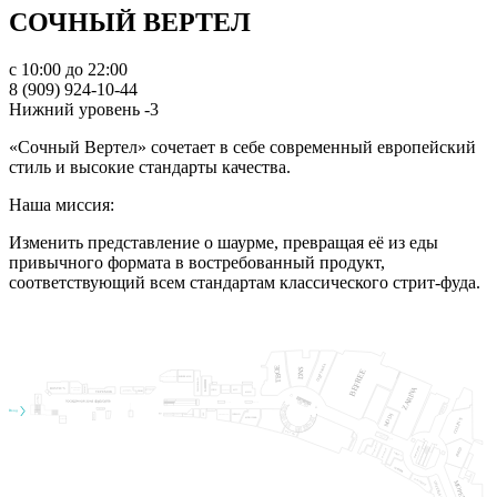
СОЧНЫЙ ВЕРТЕЛ
с 10:00 до 22:00
8 (909) 924-10-44
Нижний уровень -3
«Сочный Вертел» сочетает в себе современный европейский
стиль и высокие стандарты качества.
Наша миссия:
Изменить представление о шаурме, превращая её из еды
привычного формата в востребованный продукт,
соответствующий всем стандартам классического стрит-фуда.
ПОДРУЖКА
ТВОЕ
DNS
BEFREE
BURGER KING
ВАХТАНГ. ГРУЗИНСКИЙ ВКУС
DIMSUM&CO
БАШНЯ
ZARINA
MAMAMAI
ROSTIC’S
ФРАНКЛИНС
МТС
CHEEESE&
COFIX
GOOD TEA
БУРГЕР
УЗБЕЧКА
FROM
MACARONI
ЮМИ
ТЕРЕМОК
ГИРО-ГИРОС
 КАРТОШКА
КРОШКА
КИТАЙСКИЙ ЧАЙ
ХЛЕБ С МАСЛОМ
СОЧНЫЙ ВЕРТЕЛ
MLESNA
CIAO PIZZA
Вход
СИРИЙСКИЕ СЛАДОСТИ
PHỞ NGON
MODI
CVC
INDIWD
NIPPON
BOBA TEA
ПАН КРУАССАН
RAMEN&WOK
АПТЕКА 36.6
КУПИ СЛОНА
COLIN’S
ТУК-ТУК
КОФЕ ХАУЗ
РУССКИЙ СУВЕНИР
РУССКИЕ СУВЕНИРЫ
И ПОДАРКИ
MARMALATO
ШОКОЛАДНИЦА
BAT NORTON
FARШ
АЙКРАФТ
МАЛАТАН
ШОКОЛАДНИЦА
OSTERIA MARIO