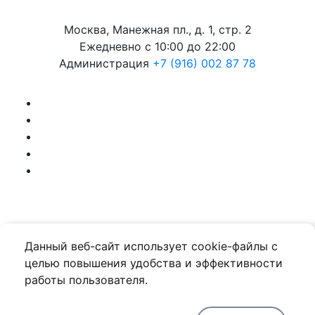
Москва, Манежная пл., д. 1, стр. 2
Ежедневно с 10:00 до 22:00
Администрация
+7 (916) 002 87 78
Политика конфиденциальности
Данный веб-сайт использует cookie-файлы с
© 2019, ТЦ «Охотный Ряд»
целью повышения удобства и эффективности
В ТЦ "Охотный ряд" работает круглосуточная
работы пользователя.
подземная охраняемая парковка:
будни - 500 руб./час