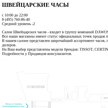
ШВЕЙЦАРСКИЕ ЧАСЫ
с 10:00 до 22:00
8 (495) 760-86-40
Средний уровень -2
Салон Швейцарских часов - входит в группу компаний DAW
Все наши магазины имеют статус официальных точек продаж п
В нашем салоне представлен широчайший ассортимент часов, пр
дилеров.
На Ваш выбор представлены модели брендов: TISSOT, CERTIN
Подробности у Продавцов-консультантов.
EUROSPAR
ВИШНЯ
ФА
HIDAR
CINNABON
HOOKAH
SHOP
Вход со стороны
Александровского сада
S PARFUM&COSMETICS