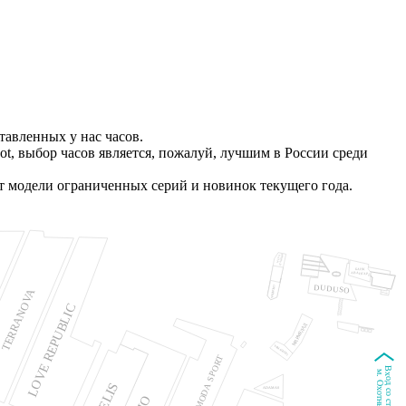
авленных у нас часов.
t, выбор часов является, пожалуй, лучшим в России среди
 модели ограниченных серий и новинок текущего года.
СТАНЦИЯ
МЕРЧ
БАНК
АВАНГАРД
DUDUSO
ЧАЙКОКО
TERRANOVA
БАГГАЖ
LOVE REPUBLIC
МАРМЕЛАД
YAMAGUCHI
LAMODA SPORT
Вход со стороны
м. Охотный ряд
ELIS
ADAMAS