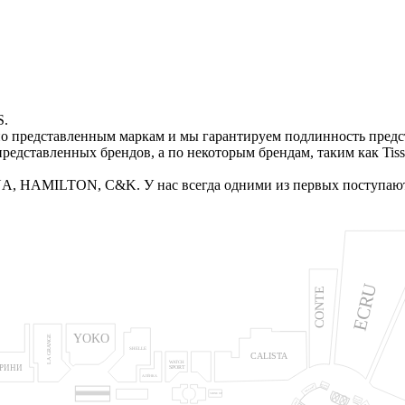
OS.
о представленным маркам и мы гарантируем подлинность предст
едставленных брендов, а по некоторым брендам, таким как Tisso
A, HAMILTON, C&K. У нас всегда одними из первых поступают
ECRU
CONTE
YOKO
LA GRANGE
SHELLE
CALISTA
WATCH
РРИНИ
SPORT
АЛЁНКА
MIVINO
ДОБРЫЙ ЗНАК
SHINE UP
БАГГАЖ
СУВЕНИРЫ