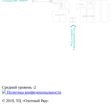
и площади ЦВЗ "Манеж"
TONY
БАНК
РУССКИЙ
СУВЕНИР
PEROTTI
АВАНГАРД
ЧОК-ЧОК
БЕРИ
МАССАЖНЫЕ
ЗАРЯД
КРЕСЛА
СЕЛЁДОЧНАЯ
АДМИНИСТРАЦИЯ
Александровского сада
Вход со стороны
Средний уровень -2
Политика конфиденциальности
© 2019, ТЦ «Охотный Ряд»