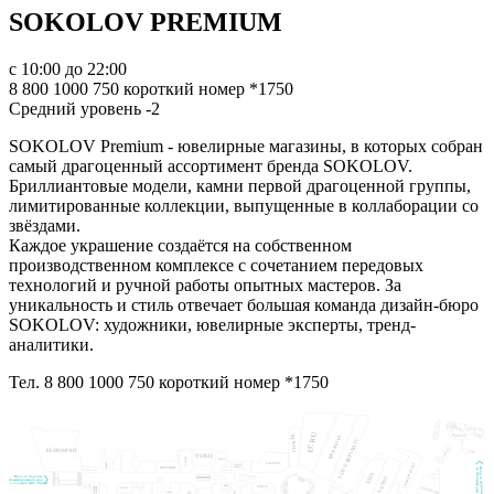
SOKOLOV PREMIUM
с 10:00 до 22:00
8 800 1000 750 короткий номер *1750
Средний уровень -2
SOKOLOV Premium - ювелирные магазины, в которых собран
самый драгоценный ассортимент бренда SOKOLOV.
Бриллиантовые модели, камни первой драгоценной группы,
лимитированные коллекции, выпущенные в коллаборации со
звёздами.
Каждое украшение создаётся на собственном
производственном комплексе с сочетанием передовых
технологий и ручной работы опытных мастеров. За
уникальность и стиль отвечает большая команда дизайн-бюро
SOKOLOV: художники, ювелирные эксперты, тренд-
аналитики.
Тел. 8 800 1000 750 короткий номер *1750
СТАНЦИЯ
МЕРЧ
БАНК
АВАНГАРД
ECRU
ЧАЙКОКО
CONTE
DUDUSO
TERRANOVA
БАГГАЖ
LOVE REPUBLIC
МАРМЕЛАД
EUROSPAR
YOKO
LA GRANGE
YAMAGUCHI
SHELLE
CALISTA
ВИШНЯ
LAMODA SPORT
WATCH
ФАРРИНИ
SPORT
Вход со стороны
м. Охотный ряд
HIDAR
HOOKAH
CINNABON
АЛЁНКА
SHOP
ELIS
MIVINO
ДОБРЫЙ ЗНАК
Вход со стороны
ADAMAS
LUSIO
SHINE UP
Александровского сада
ПАЛАНТИНЫ, БИЖУТЕРИЯ
БАГГАЖ
ШВЕЙЦАРСКИЕ ЧАСЫ
LA'VENTI
СУВЕНИРЫ
и площади ЦВЗ "Манеж"
ГОЛОВНЫЕ УБОРЫ,
НИКА
TONY
БАНК
РУССКИЙ
СУВЕНИР
GUESS
SUPERSTEP
PEROTTI
АВАНГАРД
ЧОК-ЧОК
LORDA